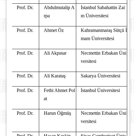
Prof. Dr.
Abdulmutalip A
İstanbul Sabahattin Zai
rpa
m Üniversitesi
Prof. Dr.
Ahmet Öz
Kahramanmaraş Sütçü İ
mam Üniversitesi
Prof. Dr.
Ali Akpınar
Necmettin Erbakan Üni
versitesi
Prof. Dr.
Ali Karataş
Sakarya Üniversitesi
Prof. Dr.
Fethi Ahmet Pol
İstanbul Üniversitesi
at
Prof. Dr.
Harun Öğmüş
Necmettin Erbakan Üni
versitesi
Prof. Dr.
Hasan Keskin
Sivas Cumhuriyet Üniv