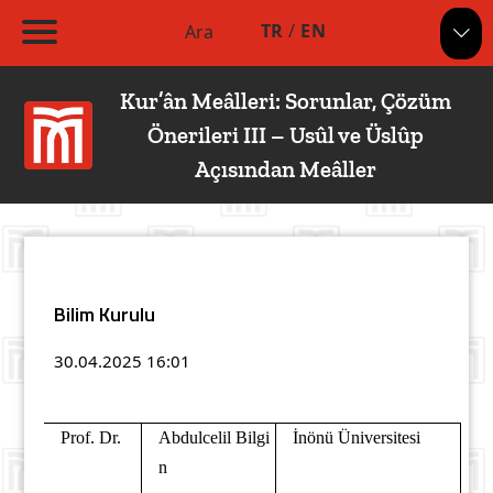
TR
/
EN
Ara
Kur’ân Meâlleri: Sorunlar, Çözüm
Önerileri III – Usûl ve Üslûp
Açısından Meâller
Bilim Kurulu
30.04.2025
16:01
Prof. Dr.
Abdulcelil Bilgi
İnönü Üniversitesi
n